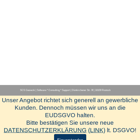
SCS Gasiecki | Software * Consulting * Support | Dünkirchener Str. 9f | 18109 Rostock
Unser Angebot richtet sich generell an gewerbliche
Menü überspringen
Kunden. Dennoch müssen wir uns an die
EUDSGVO halten.
[Herstellerseite-www.hapak.de]
Bitte bestätigen Sie unsere neue
[Newsletter-Anmeldung]
DATENSCHUTZERKLÄRUNG
(LINK)
lt. DSGVO!
[SCS-Fernwartung]