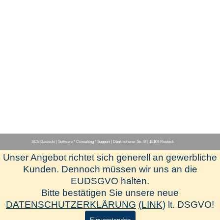
SCS Gasiecki | Software * Consulting * Support | Dünkirchener Str. 9f | 18109 Rostock
Unser Angebot richtet sich generell an gewerbliche
Menü überspringen
Kunden. Dennoch müssen wir uns an die
EUDSGVO halten.
[Herstellerseite-www.hapak.de]
Bitte bestätigen Sie unsere neue
[Newsletter-Anmeldung]
DATENSCHUTZERKLÄRUNG
(LINK)
lt. DSGVO!
[SCS-Fernwartung]