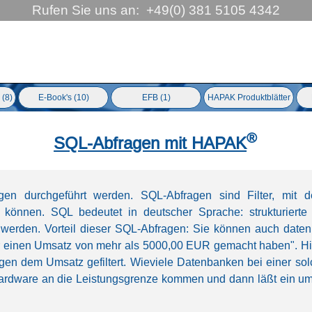
Rufen Sie uns an:  +49(0) 381 5105 4342
ringen
 (8)
E-Book's (10)
EFB (1)
HAPAK Produktblätter
▼
®
SQL-Abfragen mit HAPAK
en durchgeführt werden. SQL-Abfragen sind Filter, mit
n können. SQL bedeutet in deutscher Sprache: strukturiert
t werden. Vorteil dieser SQL-Abfragen: Sie können auch datenb
hr einen Umsatz von mehr als 5000,00 EUR gemacht haben". Hi
en dem Umsatz gefiltert. Wieviele Datenbanken bei einer so
e Hardware an die Leistungsgrenze kommen und dann läßt ein um