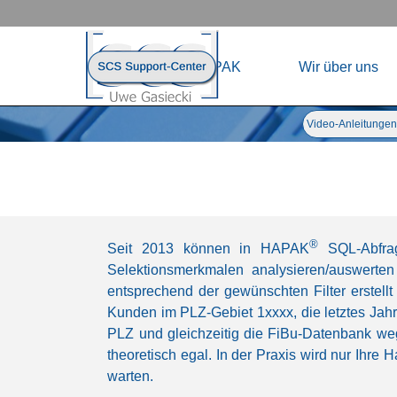
Direkt zum Seiteninhalt
Menü übersp
Home
HAPAK
Wir über uns
Menü überspringen
Video-Anleitungen
®
Seit 2013 können in HAPAK
SQL-Abfrag
Selektionsmerkmalen analysieren/auswerte
entsprechend der gewünschten Filter erstell
Kunden im PLZ-Gebiet 1xxxx, die letztes Ja
PLZ und gleichzeitig die FiBu-Datenbank weg
theoretisch egal. In der Praxis wird nur Ihr
warten.