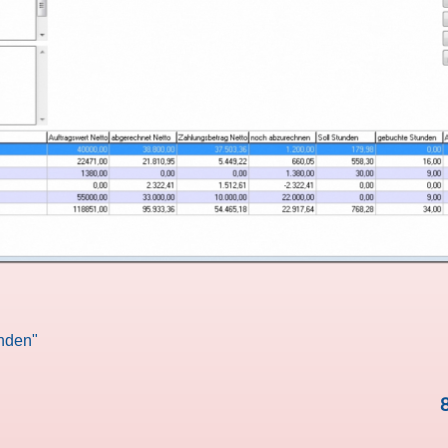
unden"