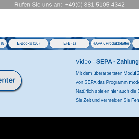
Rufen Sie uns an:  +49(0) 381 5105 4342
ringen
 (8)
E-Book's (10)
EFB (1)
HAPAK Produktblätter
▼
Video -
SEPA - Zahlung
Mit dem überarbeiteten Modul 
von SEPA das Programm modern
Natürlich spielen hier auch die 
Sie Zeit und vermeiden Sie Fehl