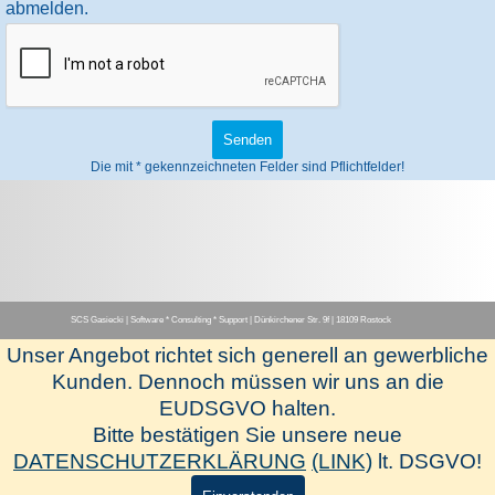
abmelden.
Die mit * gekennzeichneten Felder sind Pflichtfelder!
SCS Gasiecki | Software * Consulting * Support | Dünkirchener Str. 9f | 18109 Rostock
Unser Angebot richtet sich generell an gewerbliche
Menü überspringen
Kunden. Dennoch müssen wir uns an die
EUDSGVO halten.
[Herstellerseite-www.hapak.de]
Bitte bestätigen Sie unsere neue
[Newsletter-Anmeldung]
DATENSCHUTZERKLÄRUNG
(LINK)
lt. DSGVO!
[SCS-Fernwartung]