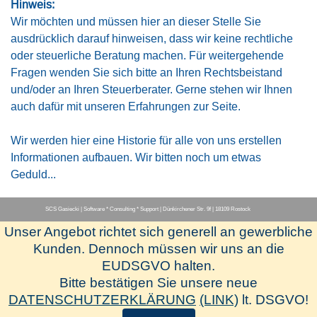
Hinweis:
Wir möchten und müssen hier an dieser Stelle Sie
ausdrücklich darauf hinweisen, dass wir keine rechtliche
oder steuerliche Beratung machen. Für weitergehende
Fragen wenden Sie sich bitte an Ihren Rechtsbeistand
und/oder an Ihren Steuerberater. Gerne stehen wir Ihnen
auch dafür mit unseren Erfahrungen zur Seite.
Wir werden hier eine Historie für alle von uns erstellen
Informationen aufbauen. Wir bitten noch um etwas
Geduld...
SCS Gasiecki | Software * Consulting * Support | Dünkirchener Str. 9f | 18109 Rostock
Unser Angebot richtet sich generell an gewerbliche
Menü überspringen
Kunden. Dennoch müssen wir uns an die
EUDSGVO halten.
[Herstellerseite-www.hapak.de]
Bitte bestätigen Sie unsere neue
[Newsletter-Anmeldung]
DATENSCHUTZERKLÄRUNG
(LINK)
lt. DSGVO!
[SCS-Fernwartung]