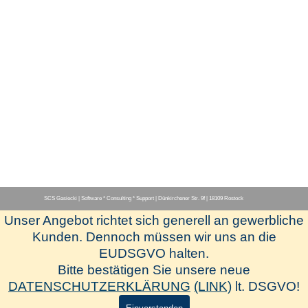
SCS Gasiecki | Software * Consulting * Support | Dünkirchener Str. 9f | 18109 Rostock
Unser Angebot richtet sich generell an gewerbliche
Menü überspringen
Kunden. Dennoch müssen wir uns an die
EUDSGVO halten.
[Herstellerseite-www.hapak.de]
Bitte bestätigen Sie unsere neue
[Newsletter-Anmeldung]
DATENSCHUTZERKLÄRUNG
(LINK)
lt. DSGVO!
[SCS-Fernwartung]